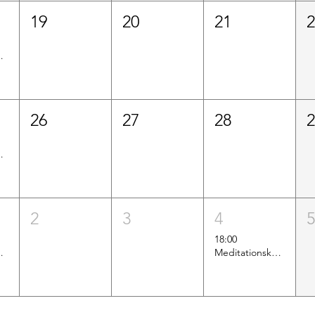
19
20
21
rienprogramm
26
27
28
rienprogramm
2
3
4
18:00
it Visasaka
Meditationskurs (Grundkurs) mit Claudia