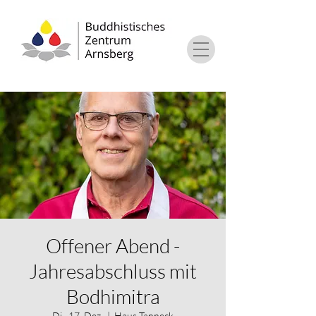
Offener Abend -
Jahresabschluss mit
Bodhimitra
Di., 17. Dez.
  |  
Haus Tanneck