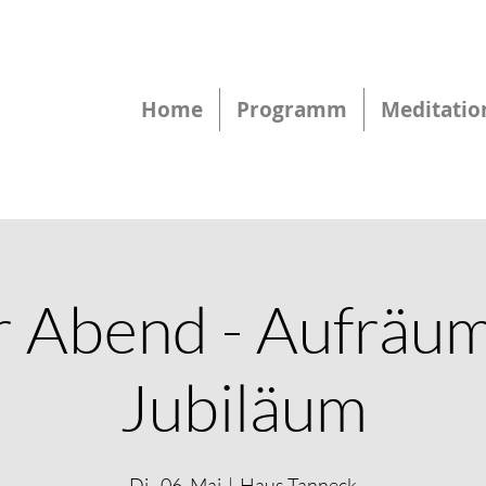
Home
Programm
Meditatio
r Abend - Aufräu
Jubiläum
Di., 06. Mai
  |  
Haus Tanneck