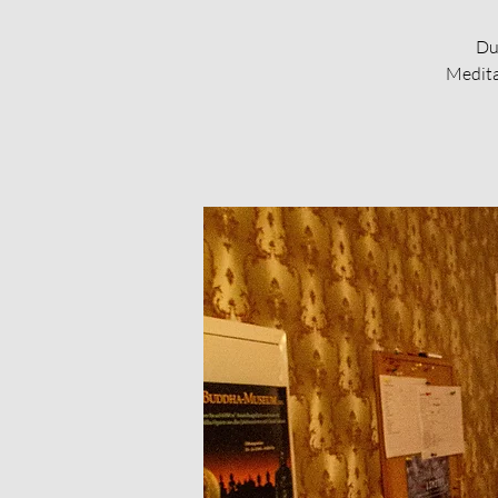
Du
Medita