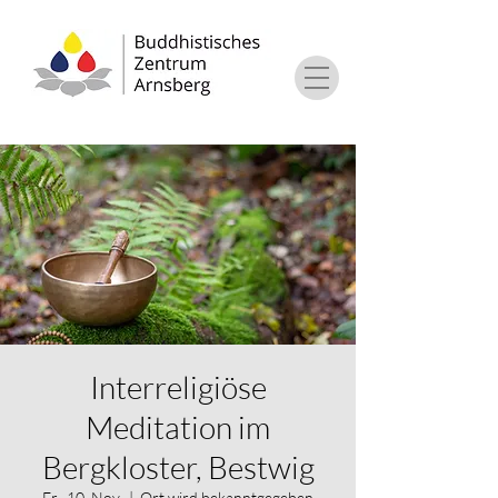
Interreligiöse
Meditation im
Bergkloster, Bestwig
Fr., 10. Nov.
  |  
Ort wird bekanntgegeben